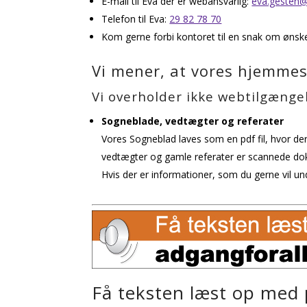
E-mail til Eva der er webansvarlig:
eva.gesten
Telefon til Eva:
29 82 78 70
Kom gerne forbi kontoret til en snak om ønske
Vi mener, at vores hjemmes
Vi overholder ikke webtilgænge
Sogneblade, vedtægter og referater
Vores Sogneblad laves som en pdf fil, hvor der
vedtægter og gamle referater er scannede dok
Hvis der er informationer, som du gerne vil u
Få teksten læst op med 