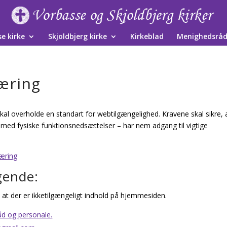
e kirke
Skjoldbjerg kirke
Kirkeblad
Menighedsrå
æring
skal overholde en standart for webtilgængelighed. Kravene skal sikre, 
 med fysiske funktionsnedsættelser – har nem adgang til vigtige
læring
lgende:
 at der er ikketilgængeligt indhold på hjemmesiden.
d og personale.