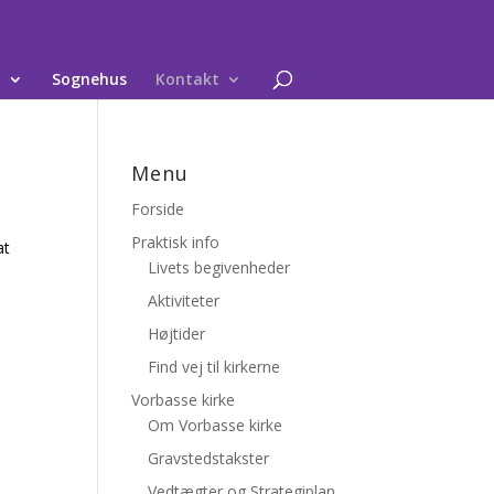
d
Sognehus
Kontakt
Menu
Forside
Praktisk info
at
Livets begivenheder
Aktiviteter
Højtider
Find vej til kirkerne
Vorbasse kirke
Om Vorbasse kirke
Gravstedstakster
Vedtægter og Strategiplan