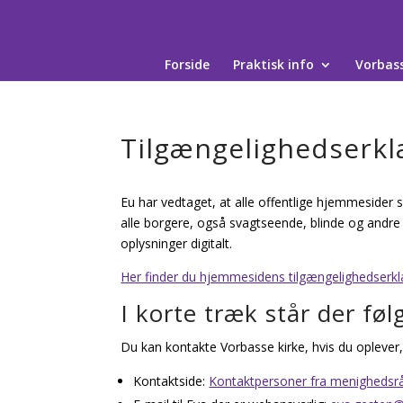
Skip
to
content
Forside
Praktisk info
Vorbass
Tilgængelighedserkl
Eu har vedtaget, at alle offentlige hjemmesider 
alle borgere, også svagtseende, blinde og andre
oplysninger digitalt.
Her finder du hjemmesidens tilgængelighedserk
I korte træk står der fø
Du kan kontakte Vorbasse kirke, hvis du oplever,
Kontaktside:
Kontaktpersoner fra menighedsrå