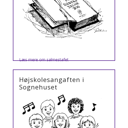
Læs mere om salmestafet
Højskolesangaften i
Sognehuset