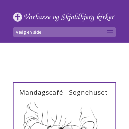
Skip
to
content
Vælg en side
Mandagscafé i Sognehuset