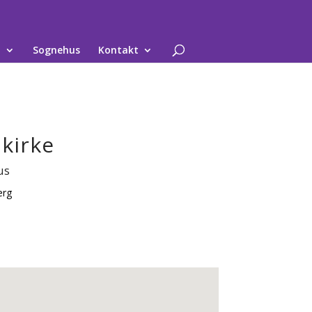
d
Sognehus
Kontakt
 kirke
us
erg