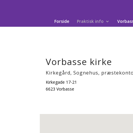
Skip
to
content
Forside
Praktisk info
Vorbass
Vorbasse kirke
Kirkegård, Sognehus, præstekont
Kirkegade 17-21
6623 Vorbasse