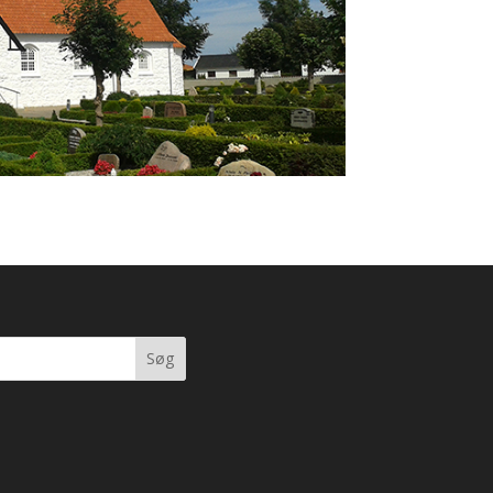
Søg
fter: